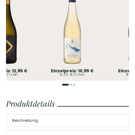
preis:
12,95
€
Einzelpreis:
10,95
€
Einzelp
32
€/Liter
9,32
€/Liter
8,67
Produktdetails
Beschreibung
Heimische Geschmacksvielfalt in Weiß
Die Selektion unseres Probierpakets macht deutlich: Deutsche