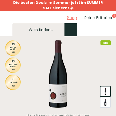
Die besten Deals im Sommer jetzt im SUMMER
SALE sichern! ☀️
1
Shop
Deine Prämien
BIO
93
Guía
Peñín
2021
93
Decanter
WWA
2021
91
Tim Atkin
2021
Informationen zur Lebensmittel-Kennzeichnung