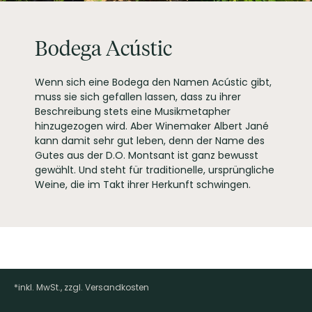
PRODUZENT / ABFÜLLER / HERSTELLER
s/n, E-43775 Marca
(Tarragona)
Tim Atkin
2021
WEINTYPGESCHMACK
Trocken
Bodega Acústic
EAN
8437008073002
ARTIKELNUMMER
860241
Tim Atkin
Wenn sich eine Bodega den Namen Acústic gibt,
Der britische Master of Wine schreibt für viele Weinpublikationen,
muss sie sich gefallen lassen, dass zu ihrer
hat zu einer Reihe von Büchern beigetragen und ist Juror
zahlreicher Weinwettbewerbe und Blindverkostungen.
Beschreibung stets eine Musikmetapher
hinzugezogen wird. Aber Winemaker Albert Jané
kann damit sehr gut leben, denn der Name des
Gutes aus der D.O. Montsant ist ganz bewusst
gewählt. Und steht für traditionelle, ursprüngliche
Weine, die im Takt ihrer Herkunft schwingen.
*inkl. MwSt., zzgl. Versandkosten
Footer-Menü