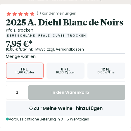
(
1
)
Kundenmeinungen
2025 A. Diehl Blanc de Noirs
Pfalz, trocken
DEUTSCHLAND
PFALZ
CUVÉE
TROCKEN
7,95
€
*
10,60
€/Liter
inkl. MwSt.,
zzgl.
Versandkosten
Menge wählen:
1
FL.
6
FL.
12
FL.
10,60
€/Liter
10,60
€/Liter
10,60
€/Liter
In den Warenkorb
Zu “Meine Weine” hinzufügen
Voraussichtliche Lieferung in 3 - 5 Werktagen