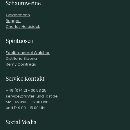
Schaumweine
Diehl-Wein GmbH,
PRODUZENT / ABFÜLLER / HERSTELLER
Staatsstr. 19, 67483
Geldermann
Edesheim
Ruggeri
WEINTYPGESCHMACK
Trocken
Charles Heidsieck
EAN
4260072667273
ARTIKELNUMMER
174094
Spirituosen
Edelbrennerei Walcher
Distillerie Sibona
Remy Cointreau
Service Kontakt
+49 (0)4 21 - 30 53 251
service@ruyter-und-ast.de
Mo-Do 9:00 - 16:00 Uhr
und Fr 9:00 - 15:00 Uhr
Social Media