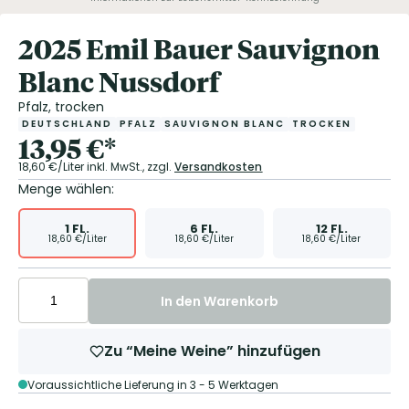
2025 Emil Bauer Sauvignon
Blanc Nussdorf
Pfalz, trocken
DEUTSCHLAND
PFALZ
SAUVIGNON BLANC
TROCKEN
13,95
€
*
18,60
€/Liter
inkl. MwSt.,
zzgl.
Versandkosten
Menge wählen:
1
FL.
6
FL.
12
FL.
18,60
€/Liter
18,60
€/Liter
18,60
€/Liter
In den Warenkorb
Zu “Meine Weine” hinzufügen
Voraussichtliche Lieferung in 3 - 5 Werktagen