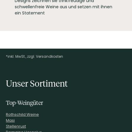
Designs zeichnen sie trinkfreudige und
schwellenfreie Weine aus und setzen mit ihnen
ein Statement
*inkl. MwSt., zzgl. Versandkosten
Footer-Menü
Unser Sortiment
Top-Weingüter
Rothschild Weine
Masi
Stellenrust