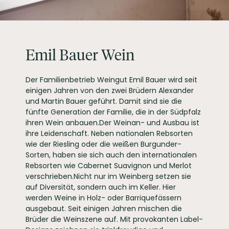
PRODUKTTYP
Weißwein, vegan
INHALT (LITER)
0.75
l
Emil Bauer GbR,
Walsheimer Straße 18
PRODUZENT / ABFÜLLER / HERSTELLER
76829 Landau-
Emil Bauer Wein
Nußdorf
WEINTYPGESCHMACK
Trocken
Der Familienbetrieb Weingut Emil Bauer wird seit
EAN
4260213811831
einigen Jahren von den zwei Brüdern Alexander
ARTIKELNUMMER
106236
und Martin Bauer geführt. Damit sind sie die
fünfte Generation der Familie, die in der Südpfalz
ihren Wein anbauen.Der Weinan- und Ausbau ist
ihre Leidenschaft. Neben nationalen Rebsorten
wie der Riesling oder die weißen Burgunder-
Sorten, haben sie sich auch den internationalen
Rebsorten wie Cabernet Suavignon und Merlot
verschrieben.Nicht nur im Weinberg setzen sie
auf Diversität, sondern auch im Keller. Hier
werden Weine in Holz- oder Barriquefässern
ausgebaut. Seit einigen Jahren mischen die
Brüder die Weinszene auf. Mit provokanten Label-