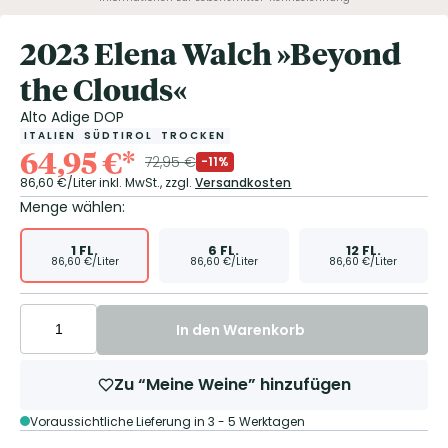
2023 Elena Walch »Beyond
the Clouds«
Alto Adige DOP
ITALIEN
SÜDTIROL
TROCKEN
64,95
€
*
72,95
€
-11%
86,60
€/Liter
inkl. MwSt.,
zzgl.
Versandkosten
Menge wählen:
1
FL.
6
FL.
12
FL.
86,60
€/Liter
86,60
€/Liter
86,60
€/Liter
In den Warenkorb
Zu “Meine Weine” hinzufügen
Voraussichtliche Lieferung in 3 - 5 Werktagen