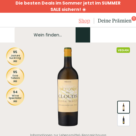
Die besten Deals im Sommer jetzt im SUMMER
SALE sichern! ☀️
1
Shop
Deine Prämien
VEGAN
95
James
Suckling
2022
95
Eros
Teboni
2022
94
Wine
Spectator
2022
Informationen zur Lebensmittel-Kennzeichnung