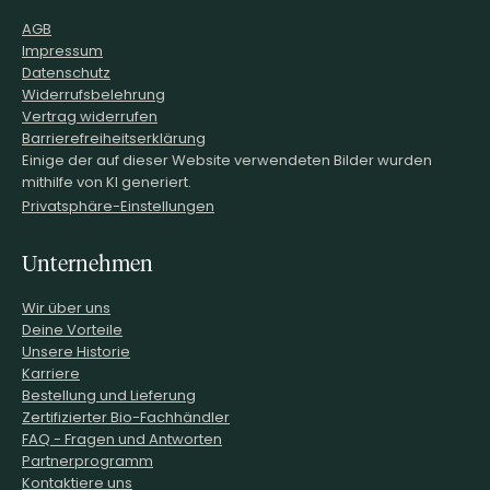
Decanter World Wine Awards Punkte
AGB
Die Decanter World Wine Awards (WWA) werden jedes Jahr vom
Impressum
britischen Decanter Magazine, einem der renommiertesten
Datenschutz
Weinmagazine überhaupt, ausgerichtet. Das Bewertungsteam
Widerrufsbelehrung
wird aus den besten Winzern, Weinhändlern und Weinkritikern aus
Vertrag widerrufen
aller Welt ausgewählt.
Barrierefreiheitserklärung
Einige der auf dieser Website verwendeten Bilder wurden
mithilfe von KI generiert.
Privatsphäre-Einstellungen
Unternehmen
Wir über uns
Deine Vorteile
Unsere Historie
Karriere
Bestellung und Lieferung
Zertifizierter Bio-Fachhändler
FAQ - Fragen und Antworten
Partnerprogramm
Kontaktiere uns